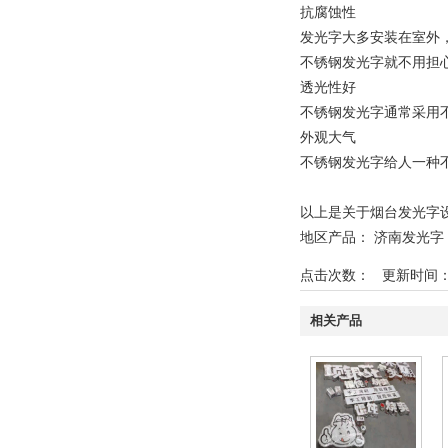
抗腐蚀性
发光字大多安装在室外
不锈钢发光字就不用担心这一
透光性好
不锈钢发光字通常采用不锈
外观大气
不锈钢发光字给人一种不同的
以上是关于烟台发光字设计
地区产品：
济南发光字
点击次数：
更新时间：19
相关产品