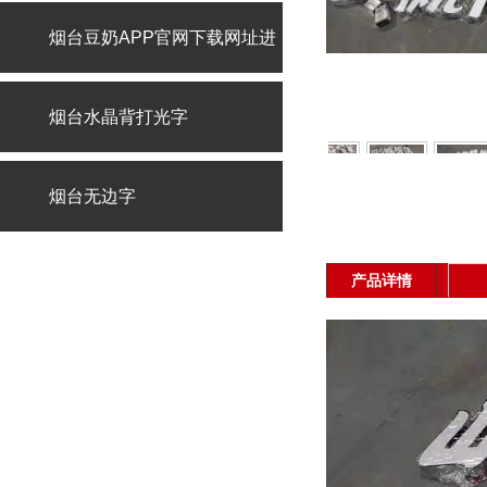
烟台豆奶APP官网下载网址进
入
烟台水晶背打光字
烟台无边字
产品详情