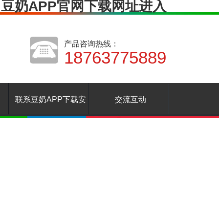
,豆奶APP官网下载网址进入
产品咨询热线：
18763775889
联系豆奶APP下载安
交流互动
装