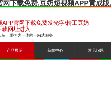
官网下载免费,豆奶短视频APP黄成版
APP官网下载免费发光字/精工豆奶
下载网址进入
、安装、维护为一体的一站式服务
产品展示
新闻中心
常见问题