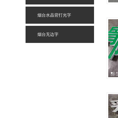
入
烟台水晶背打光字
烟台无边字