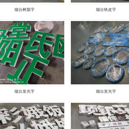
烟台树脂字
烟台铁皮字
烟台发光字
烟台发光字